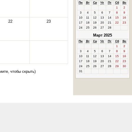
Пн
Вт
Ср
Чт
Пт
Сб
Вс
1
2
3
4
5
6
7
8
9
10
11
12
13
14
15
16
22
23
17
18
19
20
21
22
23
24
25
26
27
28
Март 2025
Пн
Вт
Ср
Чт
Пт
Сб
Вс
1
2
3
4
5
6
7
8
9
10
11
12
13
14
15
16
17
18
19
20
21
22
23
24
25
26
27
28
29
30
мите, чтобы скрыть
)
31