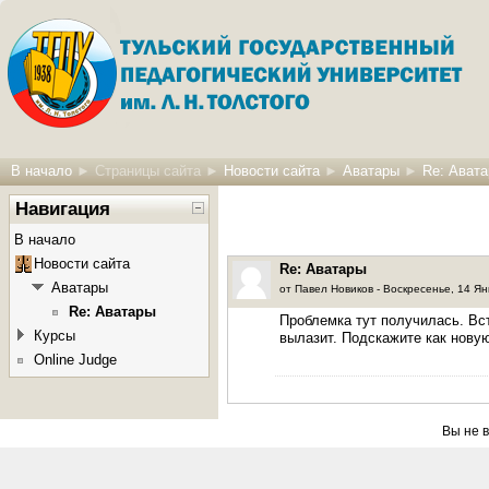
В начало
►
Страницы сайта
►
Новости сайта
►
Аватары
►
Re: Ават
Навигация
В начало
Новости сайта
Re: Аватары
Аватары
от
Павел Новиков
- Воскресенье, 14 Ян
Re: Аватары
Проблемка тут получилась. Вст
Курсы
вылазит. Подскажите как нову
Online Judge
Вы не в