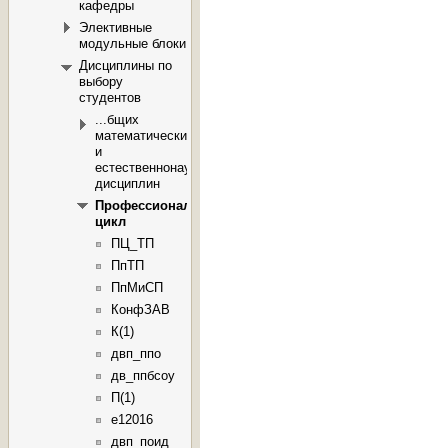
кафедры
Элективные
модульные блоки
Дисциплины по
выбору
студентов
...бщих
математических
и
естественнонаучных
дисциплин
Профессиональный
цикл
ПЦ_ТП
ПпТП
ПпМиСП
КонфЗАВ
К(1)
двп_ппо
дв_ппбсоу
П(1)
e12016
двп_поид