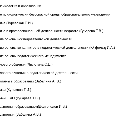
психология в образовании
Проектирование психологически безоспасной среды образовательного учреждения
ка (Туревская Е.И.)
ика в профессиональной деятельности педагога (Губарева Т.В.)
ие основы исследовательской деятельности
ие основы конфликтов в педагогической деятельности (Югфельд И.А.)
ие основы педагогического менеджмента
лового общения (Лисютина С.Е.)
лового общения в педагогической деятельности
кламы в образовании (Забелина А. В.)
ьи (Куликова Т.И.)
мьи_ЗФО (Губарева Т.В.)
Психология управления образованием(Долгополов И.В.)
равления (Забелина А.В.)