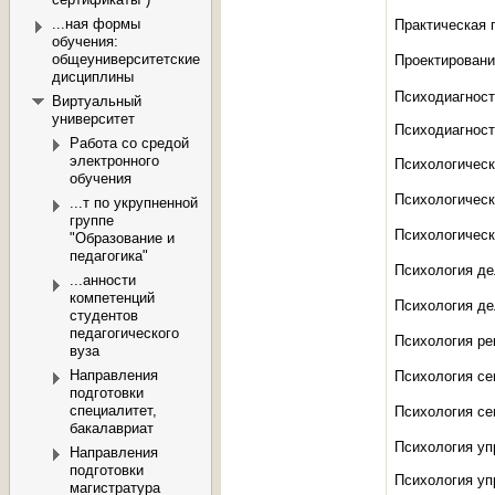
...ная формы
Практическая 
обучения:
общеуниверситетские
дисциплины
Психодиагности
Виртуальный
университет
Психодиагност
Работа со средой
электронного
Психологическ
обучения
Психологическ
...т по укрупненной
группе
Психологическ
"Образование и
педагогика"
Психология де
...анности
компетенций
Психология де
студентов
педагогического
Психология ре
вуза
Направления
Психология сем
подготовки
специалитет,
Психология се
бакалавриат
Направления
подготовки
Психология уп
магистратура