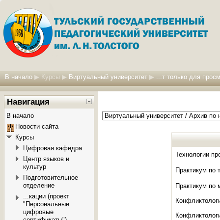
В начало
▶
Курсы
▶
Виртуальный университет
▶
...т только для прос
Навигация
В начало
Новости сайта
Курсы
Цифровая кафедра
Технологии пр
Центр языков и
культур
Практикум по 
Подготовительное
отделение
Практикум по 
...кации (проект
Конфликтологи
"Персональные
цифровые
Конфликтологи
сертификаты")