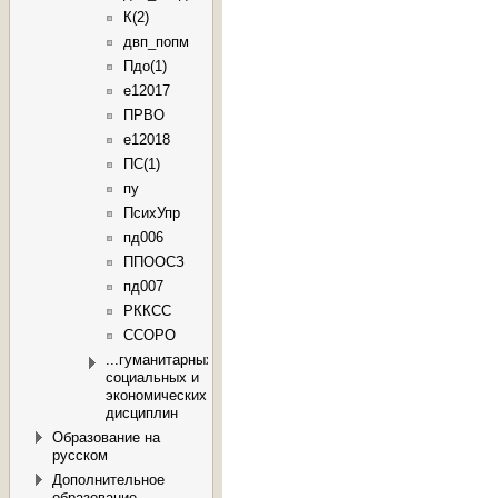
К(2)
двп_попм
Пдо(1)
e12017
ПРВО
e12018
ПС(1)
пу
ПсихУпр
пд006
ППООСЗ
пд007
РККСС
ССОРО
...гуманитарных,
социальных и
экономических
дисциплин
Образование на
русском
Дополнительное
образование