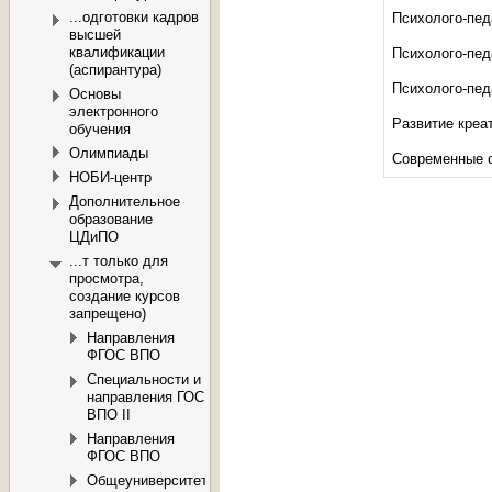
...одготовки кадров
Психолого-пед
высшей
квалификации
Психолого-пед
(аспирантура)
Психолого-пед
Основы
электронного
Развитие креа
обучения
Олимпиады
Современные с
НОБИ-центр
Дополнительное
образование
ЦДиПО
...т только для
просмотра,
создание курсов
запрещено)
Направления
ФГОС ВПО
Специальности и
направления ГОС
ВПО II
Направления
ФГОС ВПО
Общеуниверситетские