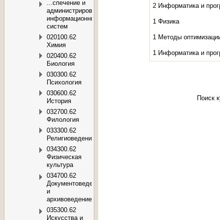
...спечение и
2 Информатика и про
администрирование
информационных
1 Физика
систем
020100.62
1 Методы оптимизаци
Химия
1 Информатика и про
020400.62
Биология
030300.62
Психология
030600.62
Поиск 
История
032700.62
Филология
033300.62
Религиоведение
034300.62
Физическая
культура
034700.62
Документоведение
и
архивоведение
035300.62
Искусства и