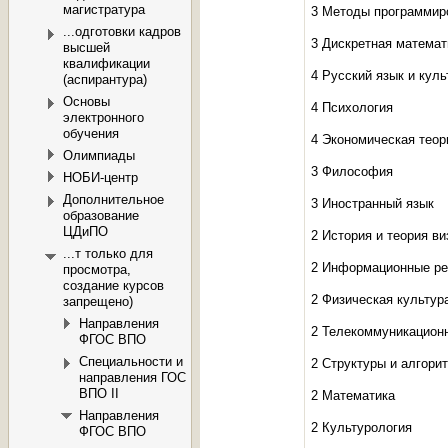
магистратура
3 Методы программир
...одготовки кадров
3 Дискретная математ
высшей
квалификации
4 Русский язык и куль
(аспирантура)
Основы
4 Психология
электронного
обучения
4 Экономическая теор
Олимпиады
3 Философия
НОБИ-центр
Дополнительное
3 Иностранный язык
образование
ЦДиПО
2 История и теория в
...т только для
2 Информационные ре
просмотра,
создание курсов
2 Физическая культур
запрещено)
Направления
2 Телекоммуникацион
ФГОС ВПО
Специальности и
2 Структуры и алгори
направления ГОС
ВПО II
2 Математика
Направления
2 Культурология
ФГОС ВПО