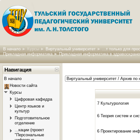
В начало
►
Курсы
►
Виртуальный университет
►
...т только для пр
Прикладная информатика
►
Прикладная информатика в здравоохране
Навигация
В начало
Новости сайта
Курсы
Цифровая кафедра
7 Культурология
Центр языков и
культур
6 Теория систем и си
Подготовительное
отделение
...кации (проект
6 Проектирование ин
"Персональные
цифровые