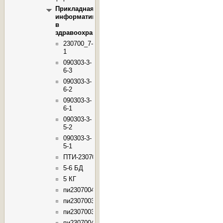
Прикладная
информатика
в
здравоохранении
230700_7-
1
090303-3-
6-3
090303-3-
6-2
090303-3-
6-1
090303-3-
5-2
090303-3-
5-1
ПТИ-230700.62
5-6 БД
5 КГ
пи23070046
пи23070037
пи23070036
пи23070045