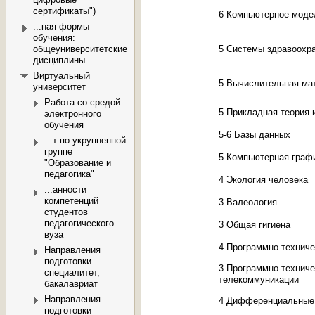
сертификаты")
6 Компьютерное моде
...ная формы
обучения:
общеуниверситетские
5 Системы здравоохр
дисциплины
Виртуальный
5 Вычислительная ма
университет
Работа со средой
5 Прикладная теория
электронного
обучения
5-6 Базы данных
...т по укрупненной
группе
5 Компьютерная граф
"Образование и
педагогика"
4 Экология человека
...анности
компетенций
3 Валеология
студентов
педагогического
3 Общая гигиена
вуза
4 Программно-технич
Направления
подготовки
3 Программно-техниче
специалитет,
телекоммуникации
бакалавриат
Направления
4 Дифференциальные
подготовки