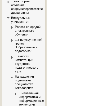
...ная формы
обучения:
общеуниверситетские
дисциплины
Виртуальный
университет
Работа со средой
электронного
обучения
...т по укрупненной
группе
"Образование и
педагогика"
...анности
компетенций
студентов
педагогического
вуза
Направления
подготовки
специалитет,
бакалавриат
...ментальная
информатика и
информационные
технологии