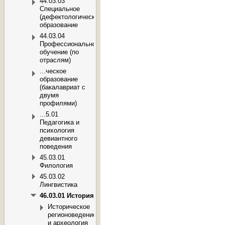
44.03.03
Специальное
(дефектологическое)
образование
44.03.04
Профессиональное
обучение (по
отраслям)
...ческое
образование
(бакалавриат с
двумя
профилями)
...5.01
Педагогика и
психология
девиантного
поведения
45.03.01
Филология
45.03.02
Лингвистика
46.03.01 История
Историческое
регионоведение
и археология