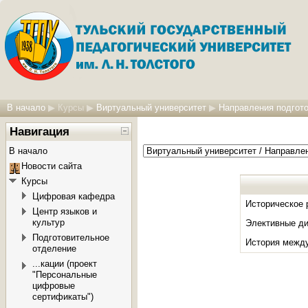
В начало
▶
Курсы
▶
Виртуальный университет
▶
Направления подгото
Навигация
В начало
Новости сайта
Курсы
Цифровая кафедра
Историческое 
Центр языков и
культур
Элективные ди
Подготовительное
История межд
отделение
...кации (проект
"Персональные
цифровые
сертификаты")