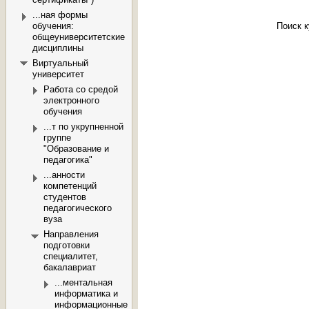
...ная формы
Поиск 
обучения:
общеуниверситетские
дисциплины
Виртуальный
университет
Работа со средой
электронного
обучения
...т по укрупненной
группе
"Образование и
педагогика"
...анности
компетенций
студентов
педагогического
вуза
Направления
подготовки
специалитет,
бакалавриат
...ментальная
информатика и
информационные