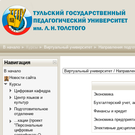
В начало
►
Курсы
►
Виртуальный университет
►
Направления подгот
Навигация
В начало
Новости сайта
Курсы
Цифровая кафедра
Экономика
Центр языков и
культур
Бухгалтерский учет, а
Подготовительное
Финансы и кредит
отделение
Экономика предприяти
...кации (проект
"Персональные
Элективные дисциплин
цифровые
сертификаты")