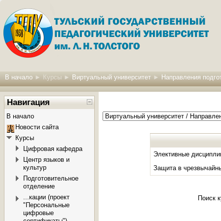
В начало
►
Курсы
►
Виртуальный университет
►
Направления подгот
Навигация
В начало
Новости сайта
Курсы
Цифровая кафедра
Элективные дисциплин
Центр языков и
культур
Защита в чрезвычайн
Подготовительное
отделение
...кации (проект
Поиск 
"Персональные
цифровые
сертификаты")