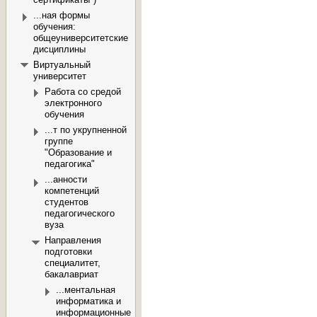
...ная формы
обучения:
общеуниверситетские
дисциплины
Виртуальный
университет
Работа со средой
электронного
обучения
...т по укрупненной
группе
"Образование и
педагогика"
...анности
компетенций
студентов
педагогического
вуза
Направления
подготовки
специалитет,
бакалавриат
...ментальная
информатика и
информационные