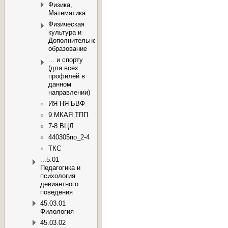
Физика,
Математика
Физическая
культура и
Дополнительное
образование
... и спорту
(для всех
профилей в
данном
направлении)
ИЯ НЯ БВФ
9 МКАЯ ТПП
7-8 ВЦЛ
440305по_2-4
ТКС
...5.01
Педагогика и
психология
девиантного
поведения
45.03.01
Филология
45.03.02