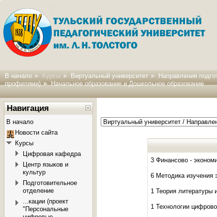
В начало
►
Курсы
►
Виртуальный университет
►
Направления подгот
профилями)
►
Начальное образование и Дошкольное образование
Навигация
В начало
Новости сайта
Курсы
Цифровая кафедра
3 Финансово - эконом
Центр языков и
культур
6 Методика изучения 
Подготовительное
отделение
1 Теория литературы 
...кации (проект
1 Технологии цифрово
"Персональные
цифровые