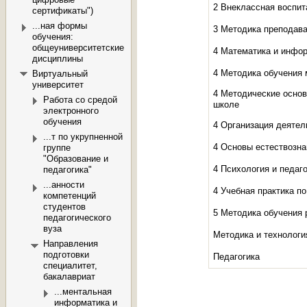
2 Внеклассная воспи
сертификаты")
...ная формы
3 Методика преподава
обучения:
общеуниверситетские
4 Математика и инфо
дисциплины
4 Методика обучения 
Виртуальный
университет
4 Методические основ
Работа со средой
школе
электронного
обучения
4 Организация деятел
...т по укрупненной
4 Основы естествозна
группе
"Образование и
4 Психология и педаго
педагогика"
...анности
4 Учебная практика п
компетенций
студентов
5 Методика обучения 
педагогического
вуза
Методика и технологи
Направления
подготовки
Педагогика
специалитет,
бакалавриат
...ментальная
информатика и