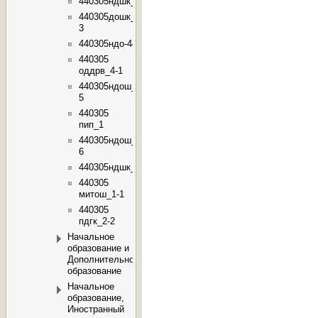
440305ндшк_14
440305дошк_4-
3
440305ндо-44
440305
оддрв_4-1
440305ндош_4-
5
440305
пип_1
440305ндош_4-
6
440305ндшк_2
440305
митош_1-1
440305
пдгк_2-2
Начальное
образование и
Дополнительное
образование
Начальное
образование,
Иностранный