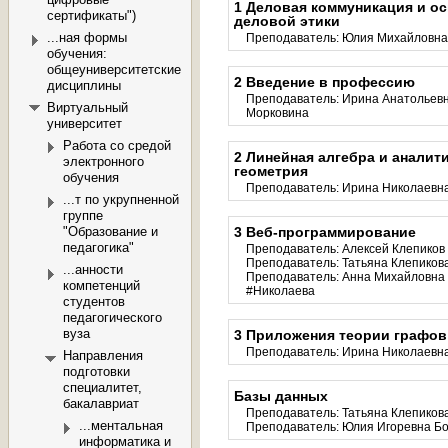
1 Деловая коммуникация и о
сертификаты")
деловой этики
...ная формы
Преподаватель:
Юлия Михайловна
обучения:
общеуниверситетские
2 Введение в профессию
дисциплины
Преподаватель:
Ирина Анатольев
Виртуальный
Морковина
университет
Работа со средой
2 Линейная алгебра и аналит
электронного
геометрия
обучения
Преподаватель:
Ирина Николаевн
...т по укрупненной
группе
"Образование и
3 Веб-программирование
педагогика"
Преподаватель:
Алексей Клепиков
Преподаватель:
Татьяна Клепиков
...анности
Преподаватель:
Анна Михайловна
компетенций
#Николаева
студентов
педагогического
вуза
3 Приложения теории графов
Преподаватель:
Ирина Николаевн
Направления
подготовки
специалитет,
Базы данных
бакалавриат
Преподаватель:
Татьяна Клепиков
...ментальная
Преподаватель:
Юлия Игоревна Б
информатика и