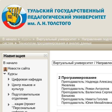
В начало
►
Курсы
►
Виртуальный университет
►
Направления подгот
систем
►
Технологии программирования и анализ данных
Навигация
В начало
Новости сайта
Курсы
2 Программирование
Цифровая кафедра
Преподаватель:
Надежда Алексан
Центр языков и
Яковлева
культур
Преподаватель:
Роман Антропов
Преподаватель:
Валентина Серге
Подготовительное
Ванькова
отделение
Преподаватель:
Никита Гоголев
Преподаватель:
Юлия Михайловна
...кации (проект
"Персональные
цифровые