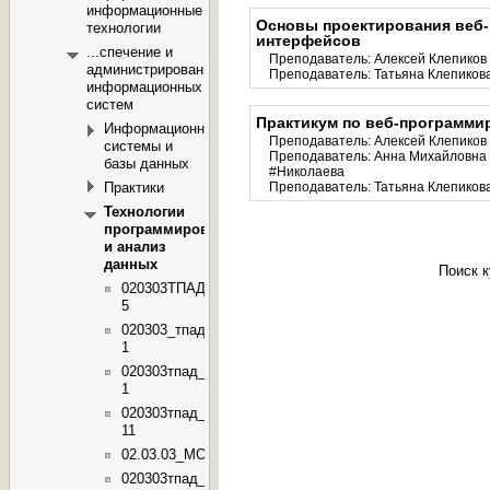
информационные
Основы проектирования веб-
технологии
интерфейсов
...спечение и
Преподаватель:
Алексей Клепиков
администрирование
Преподаватель:
Татьяна Клепиков
информационных
систем
Практикум по веб-программ
Информационные
Преподаватель:
Алексей Клепиков
системы и
Преподаватель:
Анна Михайловна
базы данных
#Николаева
Практики
Преподаватель:
Татьяна Клепиков
Технологии
программирования
и анализ
данных
Поиск 
020303ТПАД_2-
5
020303_тпад_1-
1
020303тпад_2-
1
020303тпад_2-
11
02.03.03_МОиАИС_ТПиАД_ВП
020303тпад_3-